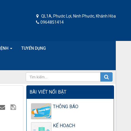
QL1A, Phước Lợi, Ninh Phước, Khánh Hòa
0964851414
BỆNH
TUYỂN DỤNG
BÀI VIẾT NỔI BẬT
THÔNG BÁO
KẾ HOẠCH