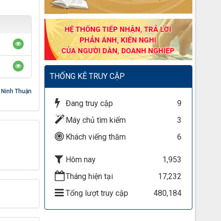
THỐNG KÊ TRUY CẬP
i Ninh Thuận
Đang truy cập
9
Máy chủ tìm kiếm
3
Khách viếng thăm
6
Hôm nay
1,953
Tháng hiện tại
17,232
Tổng lượt truy cập
480,184