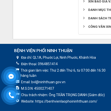
XIN BÁO GIÁ
DANH MỤC TH
DANH SÁCH T
CÔNG VĂN XIN
BỆNH VIỆN PHỔI NINH THUẬN
Địa chỉ:
QL1A, Phước Lợi, Ninh Phước, Khánh Hòa
Điện thoại:
0964851414
Thời gian làm việc:
Thứ 2 đến Thứ 6, từ 07:00 đến 16:30
hàng tuần
Email:
bvl@ninhthuan.gov.vn
M.S.D.N: 4500271407
Chịu trách nhiệm:
Ông TRẦN TRỌNG DANH (Giám đốc)
Website:
https://benhvienlaophoininhthuan.com/