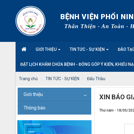
BỆNH VIỆN PHỔI NI
Thân Thiện - An Toàn - 
GIỚI THIỆU
TIN TỨC - SỰ KIỆN
ĐÀO TẠO
ĐẶT LỊCH KHÁM CHỮA BỆNH - ĐÓNG GÓP Ý KIẾN, KHIẾU NẠ
Trang chủ
TIN TỨC - SỰ KIỆN
Đấu Thầu
Giới thiệu
XIN BÁO G
Thông báo
Thứ năm - 18/05/20