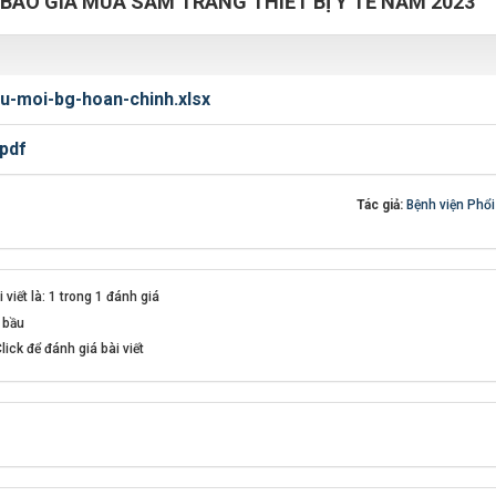
 BÁO GIÁ MUA SẮM TRANG THIẾT BỊ Y TẾ NĂM 2023
u-moi-bg-hoan-chinh.xlsx
pdf
Tác giả:
Bệnh viện Phổ
viết là: 1 trong 1 đánh giá
 bầu
lick để đánh giá bài viết