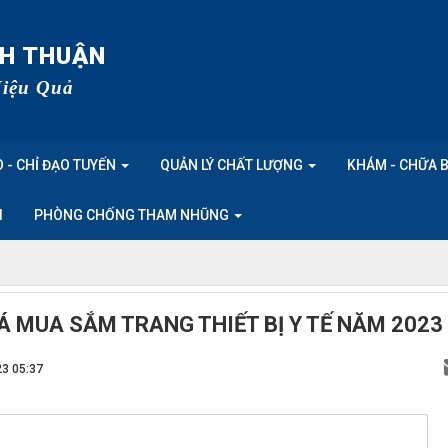
NH THUẬN
Hiệu Quả
 - CHỈ ĐẠO TUYẾN
QUẢN LÝ CHẤT LƯỢNG
KHÁM - CHỮA 
I
PHÒNG CHỐNG THAM NHŨNG
IÁ MUA SẮM TRANG THIẾT BỊ Y TẾ NĂM 2023
23 05:37