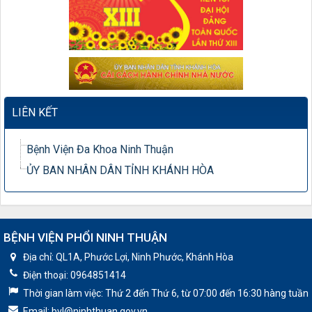
LIÊN KẾT
Bệnh Viện Đa Khoa Ninh Thuận
ỦY BAN NHÂN DÂN TỈNH KHÁNH HÒA
BỆNH VIỆN PHỔI NINH THUẬN
Địa chỉ:
QL1A, Phước Lợi, Ninh Phước, Khánh Hòa
Điện thoại:
0964851414
Thời gian làm việc:
Thứ 2 đến Thứ 6, từ 07:00 đến 16:30 hàng tuần
Email:
bvl@ninhthuan.gov.vn