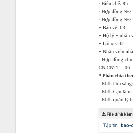
- Biên chế: 85
- Hợp đồng NĐ 
- Hợp đồng NĐ 1
+ Bảo vệ: 03
+ Hộ lý + nhân v
+ Lái xe: 02
+ Nhân viên nhà 
- Hợp đồng ch
CN CNTT = 06
* Phân chia the
- Khối lâm sàng
- Khối Cận lâm 
- Khối quản lý 
File đính kèm
Tập tin :
bao-