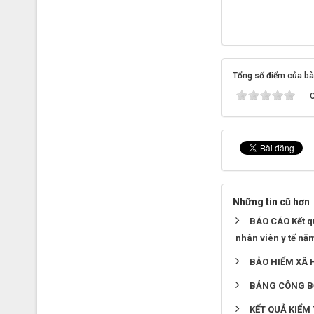
Tổng số điểm của bài 
C
Những tin cũ hơn
BÁO CÁO Kết qu
nhân viên y tế nă
BẢO HIỂM XÃ 
BẢNG CÔNG B
KẾT QUẢ KIỂM