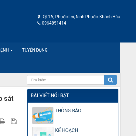
QL1A, Phước Lợi, Ninh Phước, Khánh Hòa
0964851414
BỆNH
TUYỂN DỤNG
BÀI VIẾT NỔI BẬT
o sát
THÔNG BÁO
KẾ HOẠCH