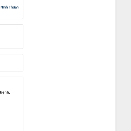
i Ninh Thuận
 bệnh,