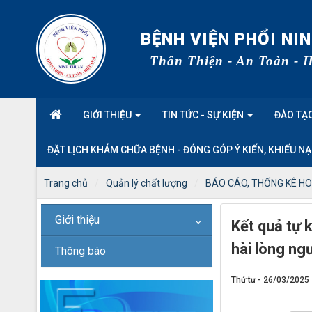
BỆNH VIỆN PHỔI NI
Thân Thiện - An Toàn - 
GIỚI THIỆU
TIN TỨC - SỰ KIỆN
ĐÀO TẠO
ĐẶT LỊCH KHÁM CHỮA BỆNH - ĐÓNG GÓP Ý KIẾN, KHIẾU NẠ
Trang chủ
Quản lý chất lượng
BÁO CÁO, THỐNG KÊ H
Giới thiệu
Kết quả tự 
hài lòng ng
Thông báo
Thứ tư - 26/03/2025