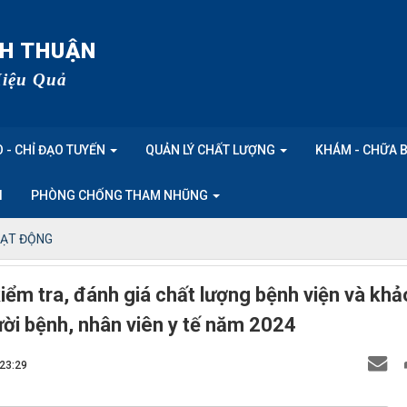
NH THUẬN
Hiệu Quả
 - CHỈ ĐẠO TUYẾN
QUẢN LÝ CHẤT LƯỢNG
KHÁM - CHỮA 
I
PHÒNG CHỐNG THAM NHŨNG
OẠT ĐỘNG
kiểm tra, đánh giá chất lượng bệnh viện và khả
ười bệnh, nhân viên y tế năm 2024
 23:29