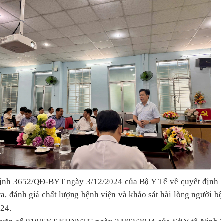
định 3652/QĐ-BYT ngày 3/12/2024 của Bộ Y Tế về quyết định
ra, đánh giá chất lượng bệnh viện và khảo sát hài lòng người b
024.