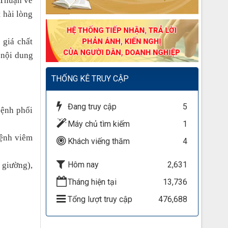
 Thuận về
 hài lòng
 giá chất
 nội dung
THỐNG KÊ TRUY CẬP
Đang truy cập
5
bệnh phổi
Máy chủ tìm kiếm
1
bệnh viêm
Khách viếng thăm
4
Hôm nay
2,631
 giường),
Tháng hiện tại
13,736
Tổng lượt truy cập
476,688