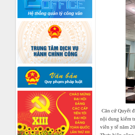
Căn cứ
Q
uyết 
nội dung kiểm t
viên y tế năm 2