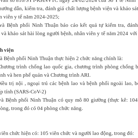
 văn số
810
/SYT-KHNVTC ngày
24
/0
2
/2024
của Sở Y tế Ninh
hướng dẫn, kiểm tra, đánh giá chất lượng bệnh viện và khảo sát
n viên y tế năm 202
4-2025
;
và Bệnh phổi Ninh Thuận báo cáo kết quả tự kiểm tra, đánh
 và khảo sát hài lòng người bệnh, nhân viên y tế
năm 202
4
với
nh viện
à Bệnh phổi Ninh Thuận thực hiện 2 chức năng chính là:
Chương trình chống lao quốc gia, chương trình phòng chống 
ính và hen phế quản và Chương trình ARI.
iều trị nội , ngoại trú các bệnh lao và bệnh phổi ngoài lao, 
ấp tính (SARS-CoV-2)
và Bệnh phổi Ninh Thuận có quy mô 80 giường (thực kê: 104
òng, trong đó có 04 phòng chức năng.
iên chức hiện có: 105 viên chức và người lao động, trong đó: