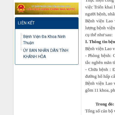
Thực hiện công
việc Triển khai 
người bệnh, nhâ
Bệnh viện Lao 
LIÊN KẾT
lượng bệnh viện
cụ thể
như sau:
Bệnh Viện Đa Khoa Ninh
I. Thông tin bệ
Thuận
Bệnh viện Lao v
ỦY BAN NHÂN DÂN TỈNH
- Phòng bệnh: 
KHÁNH HÒA
tắc nghẽn mãn t
- Chữa bệnh : Đ
đường hô hấp c
Bệnh viện Lao 
gồm 11 khoa, ph
Trong đó:
Tổng số cán bộ v